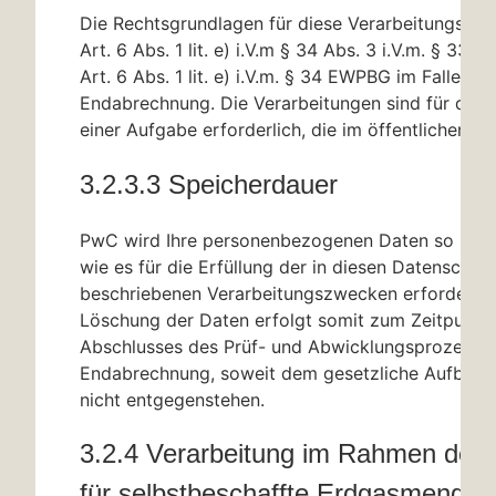
Die Rechtsgrundlagen für diese Verarbeitungstäti
Art. 6 Abs. 1 lit. e) i.V.m
§ 34
Abs. 3 i.V.m.
§ 33
EW
Art. 6 Abs. 1 lit. e) i.V.m.
§ 34
EWPBG im Falle der
Endabrechnung. Die Verarbeitungen sind für die
einer Aufgabe erforderlich, die im öffentlichen Int
3.2.3.3 Speicherdauer
PwC wird Ihre personenbezogenen Daten so lange
wie es für die Erfüllung der in diesen Datenschut
beschriebenen Verarbeitungszwecken erforderlich 
Löschung der Daten erfolgt somit zum Zeitpunkt
Abschlusses des Prüf- und Abwicklungsprozesse
Endabrechnung, soweit dem gesetzliche Aufbewa
nicht entgegenstehen.
3.2.4 Verarbeitung im Rahmen des 
für selbstbeschaffte Erdgasmengen