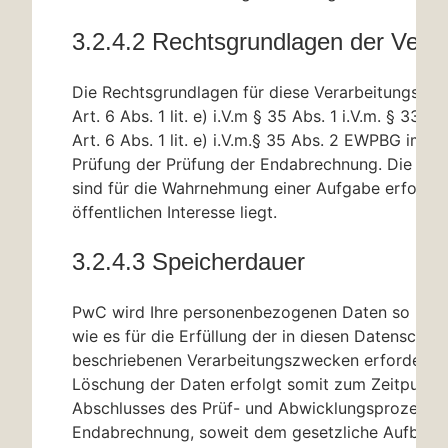
3.2.4.2 Rechtsgrundlagen der Verar
Die Rechtsgrundlagen für diese Verarbeitungstäti
Art. 6 Abs. 1 lit. e) i.V.m
§ 35
Abs. 1 i.V.m.
§ 33
EW
Art. 6 Abs. 1 lit. e) i.V.m.
§ 35
Abs. 2 EWPBG im Fal
Prüfung der Prüfung der Endabrechnung. Die Ver
sind für die Wahrnehmung einer Aufgabe erforderl
öffentlichen Interesse liegt.
3.2.4.3 Speicherdauer
PwC wird Ihre personenbezogenen Daten so lange
wie es für die Erfüllung der in diesen Datenschut
beschriebenen Verarbeitungszwecken erforderlich 
Löschung der Daten erfolgt somit zum Zeitpunkt
Abschlusses des Prüf- und Abwicklungsprozesse
Endabrechnung, soweit dem gesetzliche Aufbewa