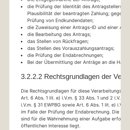
die Prüfung der Identität des Antragstellers un
Plausibilität der beantragten Zahlung; gegeben
Prüfung von Endkundendaten;
die Zuweisung einer Antrags-ID und einer Antra
die Bearbeitung des Antrags;
das Stellen von Rückfragen;
das Stellen des Vorauszahlungsantrags;
die Prüfung der Endabrechnungen;
Bei der Übermittlung der Anträge an die Haus
3.2.2.2 Rechtsgrundlagen der Verar
Die Rechtsgrundlagen für diese Verarbeitungstäti
Art. 6 Abs. 1 lit. e) i.V.m.
§ 33
Abs. 1 und 2 i.V.m.
§
i.V.m.
§ 31
EWPBG sowie Art. 6 Abs. 1 lit. e) i.V.m.
im Falle der Prüfung der Endabrechnung. Die Ver
sind für die Wahrnehmung einer Aufgabe erforderl
öffentlichen Interesse liegt.