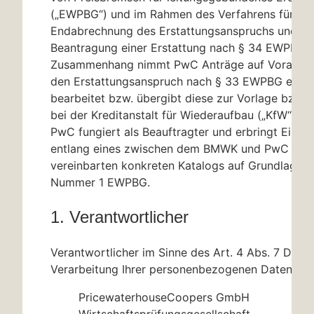
(„EWPBG“) und im Rahmen des Verfahrens für die
Endabrechnung des Erstattungsanspruchs und die 
Beantragung einer Erstattung nach
§ 34
EWPBG. I
Zusammenhang nimmt PwC Anträge auf Vorausza
den Erstattungsanspruch nach
§ 33
EWPBG entge
bearbeitet bzw. übergibt diese zur Vorlage bzw.
bei der Kreditanstalt für Wiederaufbau („KfW“).
PwC fungiert als Beauftragter und erbringt Einzel
entlang eines zwischen dem BMWK und PwC im D
vereinbarten konkreten Katalogs auf Grundlage 
Nummer 1 EWPBG.
1. Verantwortlicher
Verantwortlicher im Sinne des Art. 4 Abs. 7 DSGV
Verarbeitung Ihrer personenbezogenen Daten ist 
PricewaterhouseCoopers GmbH
Wirtschaftsprüfungsgesellschaft