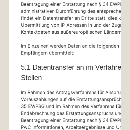
Beantragung einer Erstattung nach
§ 34
EWPBG u
administrativen Durchführung des entsprechende
findet ein Datentransfer an Dritte statt, dies kann
Übermittlung von IP-Adressen in und der Zugriff 
Kontaktdaten aus außereuropäischen Ländern bei
Im Einzelnen werden Daten an die folgenden Kat
Empfängern übermittelt:
5.1 Datentransfer an im Verfahren b
Stellen
Im Rahmen des Antragsverfahrens für Ansprüche 
Vorauszahlungen auf die Erstattungsansprüche 
35 EWPBG und im Rahmen des Verfahrens für die
Endabrechnung des Erstattungsanspruchs und die 
Beantragung einer Erstattung nach
§ 34
EWPBG üb
PwC Informationen, Arbeitsergebnisse und Unter