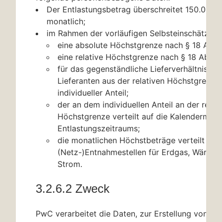
Der Entlastungsbetrag überschreitet 150.000 
monatlich;
im Rahmen der vorläufigen Selbsteinschätzung
eine absolute Höchstgrenze nach
§ 18
Abs.
eine relative Höchstgrenze nach
§ 18
Abs. 
für das gegenständliche Lieferverhältnis mi
Lieferanten aus der relativen Höchstgrenze 
individueller Anteil;
der an dem individuellen Anteil an der relat
Höchstgrenze verteilt auf die Kalendermon
Entlastungszeitraums;
die monatlichen Höchstbeträge verteilt auf 
(Netz-)Entnahmestellen für Erdgas, Wärme
Strom.
3.2.6.2 Zweck
PwC verarbeitet die Daten, zur Erstellung von