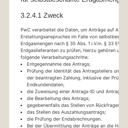
3.2.4.1 Zweck
PwC verarbeitet die Daten, um Anträge auf Ausz
Erstattungsanspruches im Falle von selbstbescha
Erdgasmengen nach
§ 35
Abs. 1 i.V.m.
§ 33
EWPB
Erdgaslieferanten zu prüfen, hierzu gehören unt
folgende Verarbeitungsschritte:
Entgegennahme des Antrags;
Prüfung der Identität des Antragstellers und der
der beantragten Zahlung, inklusive der Prüfun
Endkundendaten;
die Zuweisung einer Antrags-ID und Antragstell
die Bearbeitung des Antrags;
gegebenenfalls das Stellen von Rückfragen;
das Stellen des Auszahlungsantrags;
die Prüfung der Endabrechnungen.
Bei der Übermittlung der Anträge an die Haus