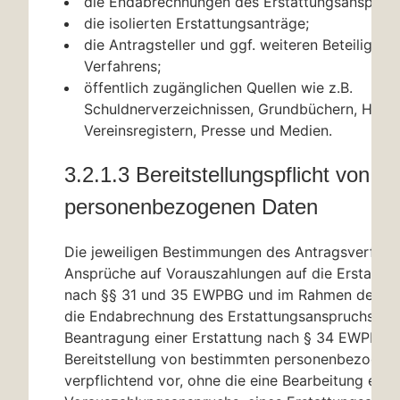
die Endabrechnungen des Erstattungsanspruch
die isolierten Erstattungsanträge;
die Antragsteller und ggf. weiteren Beteiligten
Verfahrens;
öffentlich zugänglichen Quellen wie z.B.
Schuldnerverzeichnissen, Grundbüchern, Hand
Vereinsregistern, Presse und Medien.
3.2.1.3 Bereitstellungspflicht von 
personenbezogenen Daten
Die jeweiligen Bestimmungen des Antragsverfahre
Ansprüche auf Vorauszahlungen auf die Erstattu
nach
§§ 31
und 35 EWPBG und im Rahmen des Ver
die Endabrechnung des Erstattungsanspruchs und 
Beantragung einer Erstattung nach
§ 34
EWPBG s
Bereitstellung von bestimmten personenbezogen
verpflichtend vor, ohne die eine Bearbeitung eine