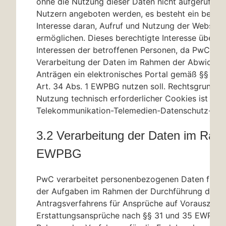
ohne die Nutzung dieser Daten nicht aufgerufen 
Nutzern angeboten werden, es besteht ein berech
Interesse daran, Aufruf und Nutzung der Webseit
ermöglichen. Dieses berechtigte Interesse überwi
Interessen der betroffenen Personen, da PwC für 
Verarbeitung der Daten im Rahmen der Abwicklu
Anträgen ein elektronisches Portal gemäß
§§ 33
A
Art. 34 Abs. 1 EWPBG nutzen soll. Rechtsgrundlag
Nutzung technisch erforderlicher Cookies ist
§ 2
Telekommunikation-Telemedien-Datenschutz-Ges
3.2 Verarbeitung der Daten im Ra
EWPBG
PwC verarbeitet personenbezogenen Daten für di
der Aufgaben im Rahmen der Durchführung des
Antragsverfahrens für Ansprüche auf Vorauszahlu
Erstattungsansprüche nach
§§ 31
und 35 EWPBG 